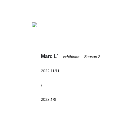
Marc L³
exhibition
Season 2
2022.11/11
/
2023.1/8