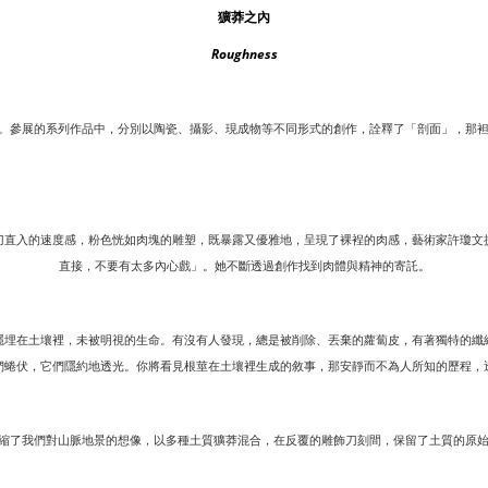
獷莽之內
Roughness
。參展的系列作品中，分別以陶瓷、攝影、現成物等不同形式的創作，詮釋了「剖面」，那
刀直入的速度感，粉色恍如肉塊的雕塑，既暴露又優雅地，呈現了裸裎的肉感，藝術家許瓊文
直接，不要有太多內心戲」。她不斷透過創作找到肉體與精神的寄託。
隱埋在土壤裡，未被明視的生命。有沒有人發現，總是被削除、丟棄的蘿蔔皮，有著獨特的纖
們蜷伏，它們隱約地透光。你將看見根莖在土壤裡生成的敘事，那安靜而不為人所知的歷程，
縮了我們對山脈地景的想像，以多種土質獷莽混合，在反覆的雕飾刀刻間，保留了土質的原