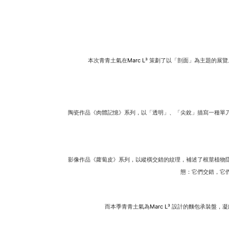
本次青青土氣在
策劃了以「剖面」為主題的展覽
Marc L³
陶瓷作品《肉體記憶》系列，以「透明」、「尖銳」描寫一種單
影像作品《蘿蔔皮》系列，以縱橫交錯的紋理，補述了根莖植物
態：它們交錯，它
而本季青青土氣為
設計的麵包承裝盤，凝
Marc L³