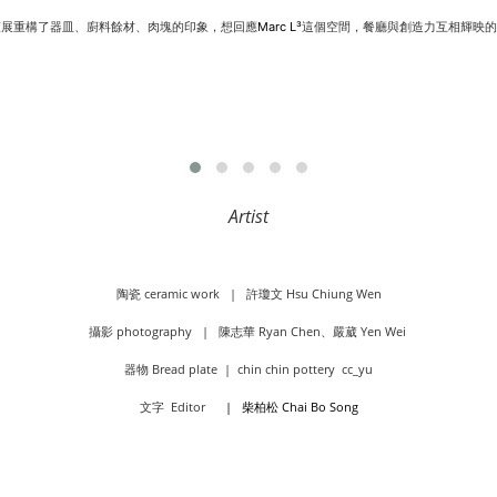
策展重構了器皿、廚料餘材、肉塊的印象，想回應
這個空間，餐廳與創造力互相輝映的
Marc L³
Artist
陶瓷 ceramic work |
許瓊文 Hsu Chiung Wen
攝影 photography |
陳志華 Ryan Chen
、
嚴葳 Yen Wei
器物 Bread plate |
chin chin pottery cc_yu
文字 Editor
| 柴柏松 Chai Bo Song