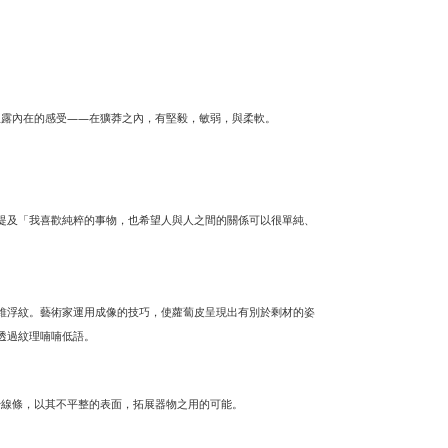
袒露內在的感受——在獷莽之內，有堅毅，敏弱，與柔軟。
提及「我喜歡純粹的事物，也希望人與人之間的關係可以很單純、
維浮紋。藝術家運用成像的技巧，使蘿蔔皮呈現出有別於剩材的姿
透過紋理喃喃低語。
始線條，以其不平整的表面，拓展器物之用的可能。