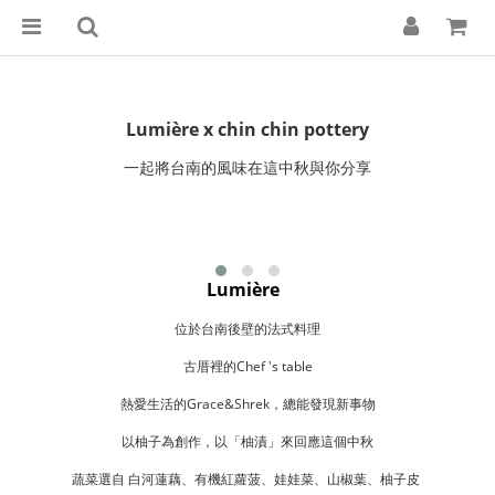
Lumière x chin chin pottery
一起將台南的風味在這中秋與你分享
Lumière
位於台南後壁的法式料理
古厝裡的Chef 's table
熱愛生活的Grace&Shrek，總能發現新事物
以柚子為創作，以「柚漬」來回應這個中秋
蔬菜選自 白河蓮藕、有機紅蘿菠、娃娃菜、山椒葉、柚子皮