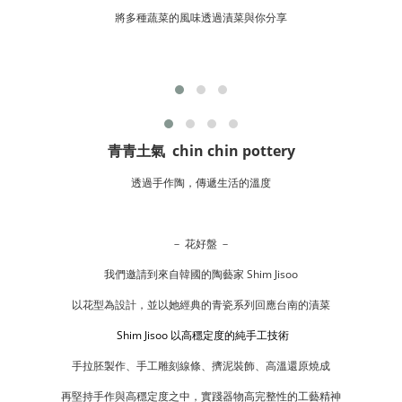
將多種蔬菜的風味透過漬菜與你分享
青青土氣 chin chin pottery
透過手作陶，傳遞生活的溫度
－ 花好盤 －
我們邀請到來自韓國的陶藝家 Shim Jisoo
以花型為設計，並以她經典的青瓷系列回應台南的漬菜
Shim Jisoo 以高穩定度的純手工技術
手拉胚製作、手工雕刻線條、擠泥裝飾、高溫還原燒成
再堅持手作與高穩定度之中，實踐器物高完整性的工藝精神